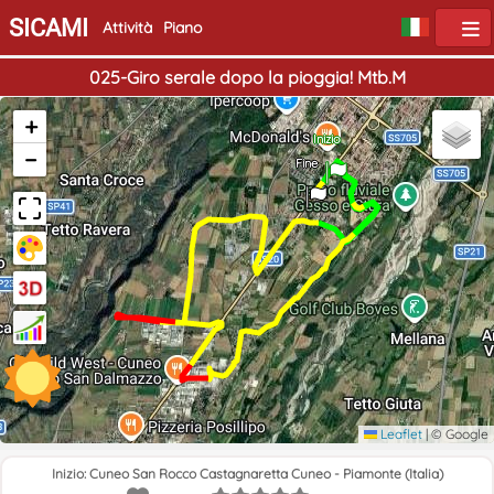
SICAMI
Attività
Piano
025-Giro serale dopo la pioggia! Mtb.M
+
Inizio
−
Fine
Leaflet
|
© Google
Inizio: Cuneo San Rocco Castagnaretta Cuneo - Piamonte (Italia)