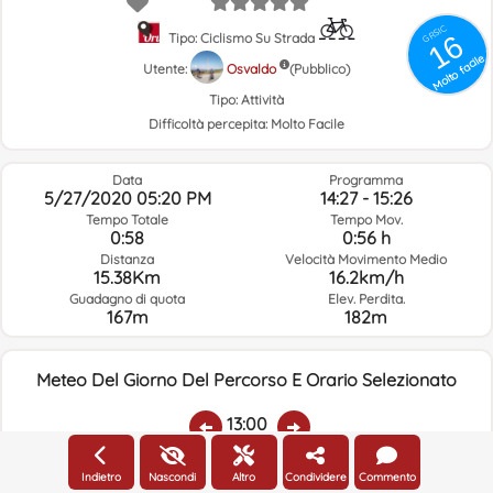
GRSIC
16
Tipo: Ciclismo Su Strada
Molto facile
Utente:
Osvaldo
(Pubblico)
Tipo:
Attività
Difficoltà percepita:
Molto Facile
Data
Programma
5/27/2020 05:20 PM
14:27 - 15:26
Tempo Totale
Tempo Mov.
0:58
0:56 h
Distanza
Velocità Movimento Medio
15.38Km
16.2km/h
Guadagno di quota
Elev. Perdita.
167m
182m
Meteo Del Giorno Del Percorso E Orario Selezionato
13:00
Indietro
Nascondi
Altro
Condividere
Commento
Temp.:
Piovere:
Umidità Media:
Velocità Vento:
Indirizzo Vento: