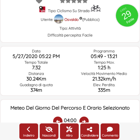
GRSIC
29
Tipo: Ciclismo Su Strada
Facile
Utente:
Osvaldo
(Pubblico)
Tipo:
Attività
Difficoltà percepita:
Facile
Data
Programma
5/27/2020 05:22 PM
05:49 - 13:21
Tempo Totale
Tempo Mov.
7:32
1:25 h
Distanza
Velocità Movimento Medio
30.24Km
21.32km/h
Guadagno di quota
Elev. Perdita.
374m
335m
Meteo Del Giorno Del Percorso E Orario Selezionato
04:00
Indietro
Nascondi
Altro
Condividere
Commento
Temp.:
Piovere:
Umidità Media:
Velocità Vento:
Indirizzo Vento: