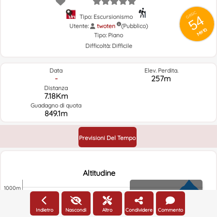
GRSIC
54
Tipo: Escursionismo
Utente:
twoten
(Pubblico)
Metà
Tipo:
Piano
Difficoltà:
Difficile
Data
Elev. Perdita.
-
257m
Distanza
7.18Km
Guadagno di quota
849.1m
Previsioni Del Tempo
Altitudine
1000m
Altitudine
900m
Indietro
Nascondi
Altro
Condividere
Commento
800m