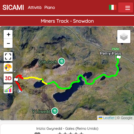
SICAMI
Attività
Piano
Miners Track - Snowdon
+
−
Inizio
Fine
Leaflet
|
© Google
Inizio: Gwynedd - Gales (Reino Unido)