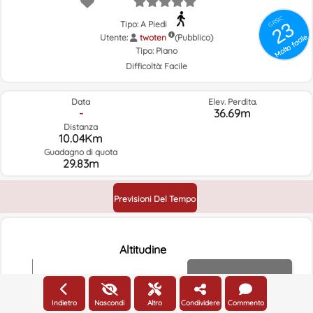
GRSIC
23
Tipo: A Piedi
Utente:
twoten
Molto facile
(Pubblico)
Tipo:
Piano
Difficoltà:
Facile
Data
Elev. Perdita.
-
36.69m
Distanza
10.04Km
Guadagno di quota
29.83m
Previsioni Del Tempo
Altitudine
Altitudine
400m
Indietro
Nascondi
Altro
Condividere
Commento