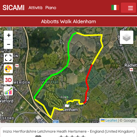
SICAMI
Attività
Piano
Abbotts Walk Aldenham
+
−
Inizio
Fine
Leaflet
|
© Google
Inizio: Hertfordshire Letchmore Heath Hertsmere - England (United Kingdom)