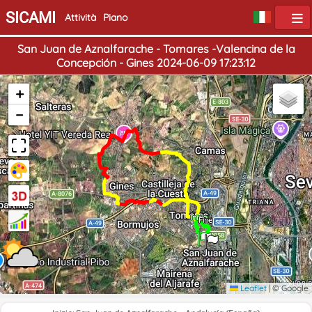
SICAMI
Attività
Piano
San Juan de Aznalfarache - Tomares -Valencina de la
Concepción - Gines 2024-06-09 17:23:12
+
−
Inizio
Fine
Leaflet
|
© Google