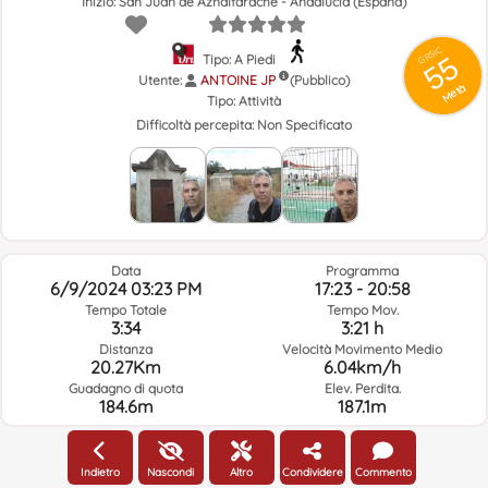
Inizio: San Juan de Aznalfarache - Andalucía (España)
GRSIC
55
Tipo: A Piedi
Utente:
ANTOINE JP
(Pubblico)
Metà
Tipo:
Attività
Difficoltà percepita:
Non Specificato
Data
Programma
6/9/2024 03:23 PM
17:23 - 20:58
Tempo Totale
Tempo Mov.
3:34
3:21 h
Distanza
Velocità Movimento Medio
20.27Km
6.04km/h
Guadagno di quota
Elev. Perdita.
184.6m
187.1m
Meteo Del Giorno Del Percorso E Orario Selezionato
Indietro
Nascondi
Altro
Condividere
Commento