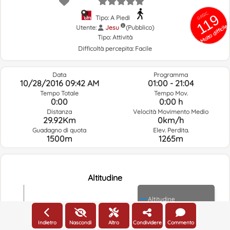
GRSIC
119
Tipo: A Piedi
Molto difficile
Utente:
Jesu
(Pubblico)
Tipo:
Attività
Difficoltà percepita:
Facile
Data
Programma
10/28/2016 09:42 AM
01:00 - 21:04
Tempo Totale
Tempo Mov.
0:00
0:00 h
Distanza
Velocità Movimento Medio
29.92Km
0km/h
Guadagno di quota
Elev. Perdita.
1500m
1265m
Altitudine
Altitudine
400m
Indietro
Nascondi
Altro
Condividere
Commento
300m