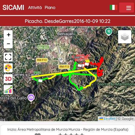
SICAMI
Attività
Piano
Picacho. DesdeGarres2016-10-09 10:22
+
−
WPT_00
WPT_00
0000140
Fine
00139
00141
Inizio
Leaflet
|
© Google
Inizio: Área Metropolitana de Murcia Murcia - Región de Murcia (España)