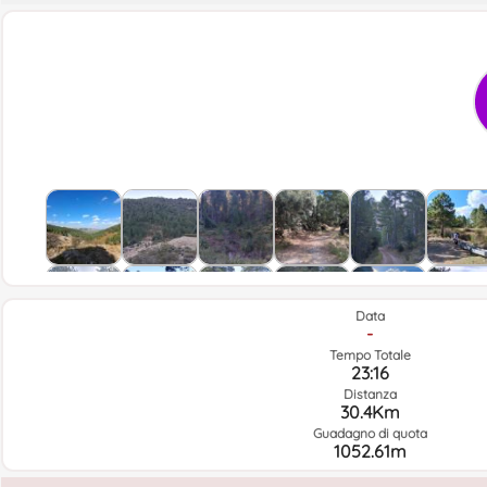
Data
-
Tempo Totale
23:16
Distanza
30.4Km
Guadagno di quota
1052.61m