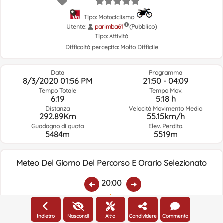
Tipo: Motociclismo
Utente:
parimba61
(Pubblico)
Tipo:
Attività
Difficoltà percepita:
Molto Difficile
Data
Programma
8/3/2020 01:56 PM
21:50 - 04:09
Tempo Totale
Tempo Mov.
6:19
5:18 h
Distanza
Velocità Movimento Medio
292.89Km
55.15km/h
Guadagno di quota
Elev. Perdita.
5484m
5519m
Meteo Del Giorno Del Percorso E Orario Selezionato
20:00
Temp.:
Piovere:
Umidità Media:
Velocità Vento:
Indirizzo Vento:
Indietro
Nascondi
Altro
Condividere
Commento
21.3ºC
6.2
84%
10.9km/h