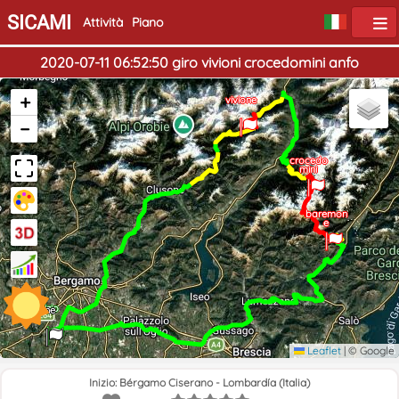
SICAMI
Attività
Piano
2020-07-11 06:52:50 giro vivioni crocedomini anfo
+
vivione
−
crocedo
mini
baremon
e
Inizio
Fine
Leaflet
|
© Google
Inizio: Bérgamo Ciserano - Lombardía (Italia)