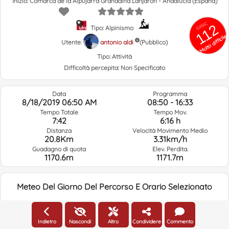
Inizio: Comarca de la Alpujarra Granadina Lanjarón - Andalucía (España)
GRSIC
112
Tipo: Alpinismo
Molto difficile
Utente:
antonio aldi
(Pubblico)
Tipo:
Attività
Difficoltà percepita:
Non Specificato
Data
Programma
8/18/2019 06:50 AM
08:50 - 16:33
Tempo Totale
Tempo Mov.
7:42
6:16 h
Distanza
Velocità Movimento Medio
20.8Km
3.31km/h
Guadagno di quota
Elev. Perdita.
1170.6m
1171.7m
Meteo Del Giorno Del Percorso E Orario Selezionato
06:00
Indietro
Nascondi
Altro
Condividere
Commento