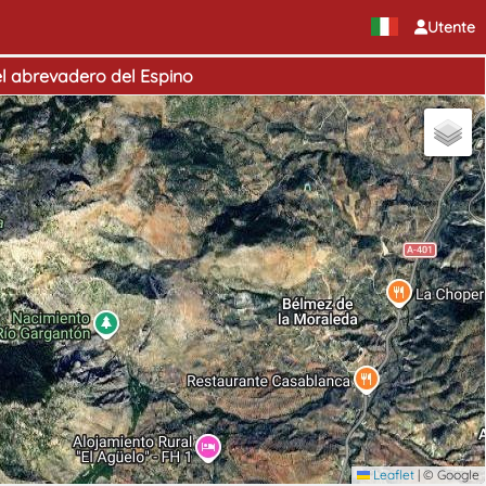
Utente
el abrevadero del Espino
Leaflet
|
© Google