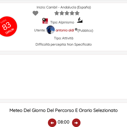
Inizio: Cambil - Andalucía (España)
GRSIC
83
Tipo: Alpinismo
Difficile
Utente:
antonio aldi
(Pubblico)
Tipo:
Attività
Difficoltà percepita:
Non Specificato
Meteo Del Giorno Del Percorso E Orario Selezionato
08:00