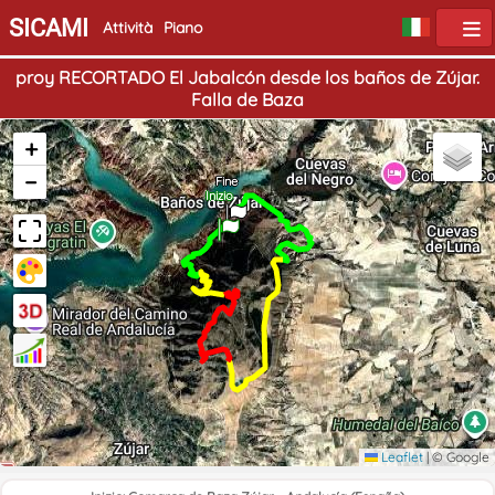
SICAMI
Attività
Piano
proy RECORTADO El Jabalcón desde los baños de Zújar.
Falla de Baza
+
−
Fine
Inizio
Leaflet
|
© Google