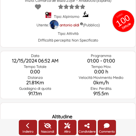
Inizio: Comarca de Baza Zújar - Andalucía (España)
GRSIC
100
Tipo: Alpinismo
Difficile
Utente:
antonio aldi
(Pubblico)
Tipo:
Attività
Difficoltà percepita:
Non Specificato
Data
Programma
12/15/2024 06:52 AM
01:00 - 01:00
Tempo Totale
Tempo Mov.
0:00
0:00 h
Distanza
Velocità Movimento Medio
21.81Km
0km/h
Guadagno di quota
Elev. Perdita.
917.1m
915.5m
Altitudine
1400m
Altitudine
Indietro
Nascondi
Altro
Condividere
Commento