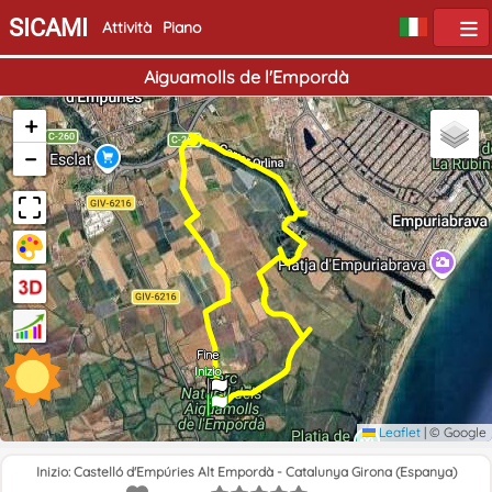
SICAMI
Attività
Piano
Aiguamolls de l'Empordà
+
−
Fine
Inizio
Leaflet
|
© Google
Inizio: Castelló d'Empúries Alt Empordà - Catalunya Girona (Espanya)