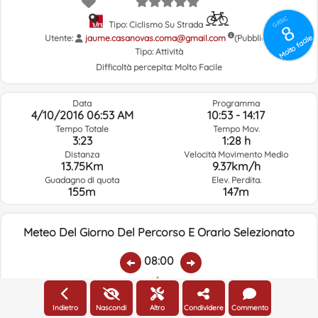
GRSIC
Tipo: Ciclismo Su Strada
8
Utente:
jaume.casanovas.coma@gmail.com
Molto facile
(Pubblico)
Tipo:
Attività
Difficoltà percepita:
Molto Facile
Data
Programma
4/10/2016 06:53 AM
10:53 - 14:17
Tempo Totale
Tempo Mov.
3:23
1:28 h
Distanza
Velocità Movimento Medio
13.75Km
9.37km/h
Guadagno di quota
Elev. Perdita.
155m
147m
Meteo Del Giorno Del Percorso E Orario Selezionato
08:00
Temp.:
Piovere:
Umidità Media:
Velocità Vento:
Indirizzo Vento:
Indietro
Nascondi
Altro
Condividere
Commento
6.6ºC
0
91%
7.8km/h