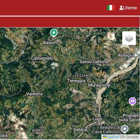
Utente
Leaflet
|
© Google