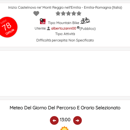
Inizio: Castelnovo ne' Monti Reggio nell'Emilia - Emilia-Romagna (Italia)
GRSIC
78
Tipo: Mountain Bike
Utente:
alberto.zanni00
(Pubblico)
Difficile
Tipo:
Attività
Difficoltà percepita:
Non Specificato
Meteo Del Giorno Del Percorso E Orario Selezionato
13:00