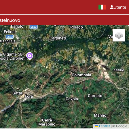
Utente
astelnuovo
Leaflet
|
© Google