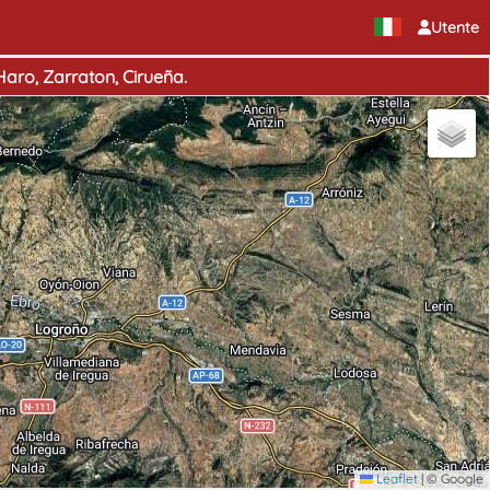
Utente
Haro, Zarraton, Cirueña.
Leaflet
|
© Google