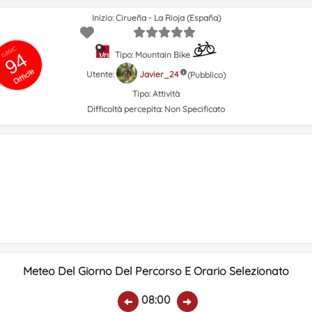
Inizio: Cirueña - La Rioja (España)
GRSIC
94
Tipo: Mountain Bike
Difficile
Utente:
Javier_24
(Pubblico)
Tipo:
Attività
Difficoltà percepita:
Non Specificato
Meteo Del Giorno Del Percorso E Orario Selezionato
08:00