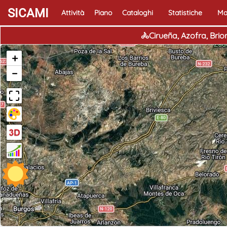
SICAMI
Attività
Piano
Cataloghi
Statistiche
Ma
🚴Cirueña, Azofra, Brio
+
−