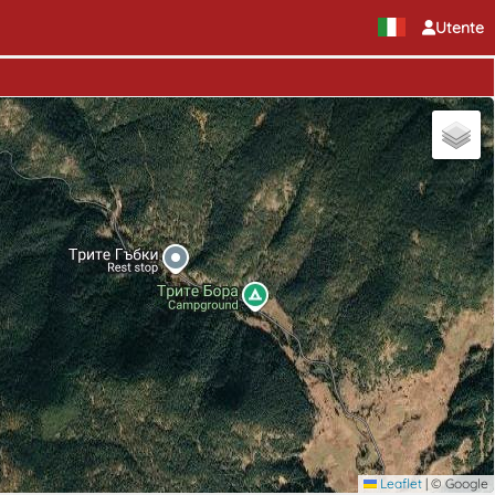
Utente
Leaflet
|
© Google