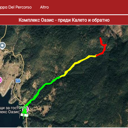
ppa Del Percorso
Altro
Комплекс Оазис - преди Калето и обратно
Fine
Inizio