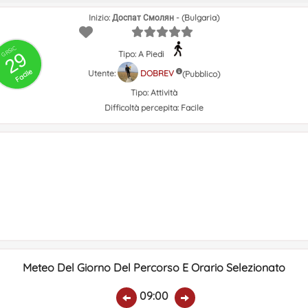
Inizio: Доспат Смолян - (Bulgaria)
GRSIC
29
Tipo: A Piedi
Facile
Utente:
DOBREV
(Pubblico)
Tipo:
Attività
Difficoltà percepita:
Facile
Meteo Del Giorno Del Percorso E Orario Selezionato
09:00