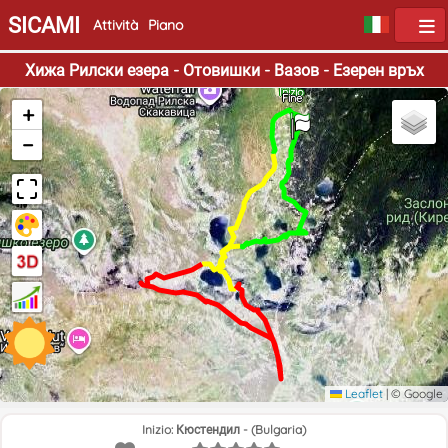
SICAMI
Attività
Piano
Хижа Рилски езера - Отовишки - Вазов - Езерен връх
Inizio
Fine
+
−
Leaflet
|
© Google
Inizio: Кюстендил - (Bulgaria)