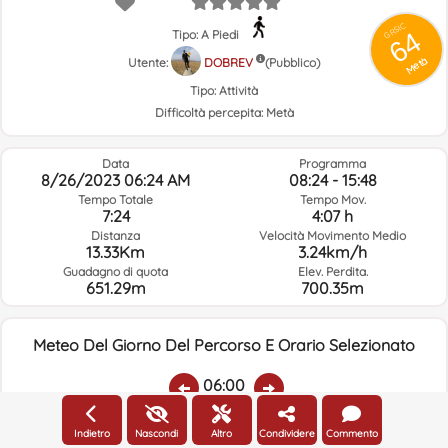
GRSIC
64
Tipo: A Piedi
Metà
Utente:
DOBREV
(Pubblico)
Tipo:
Attività
Difficoltà percepita:
Metà
Data
Programma
8/26/2023 06:24 AM
08:24 - 15:48
Tempo Totale
Tempo Mov.
7:24
4:07 h
Distanza
Velocità Movimento Medio
13.33Km
3.24km/h
Guadagno di quota
Elev. Perdita.
651.29m
700.35m
Meteo Del Giorno Del Percorso E Orario Selezionato
06:00
Indietro
Nascondi
Altro
Condividere
Commento
Temp.:
Piovere:
Umidità Media:
Velocità Vento:
Indirizzo Vento: