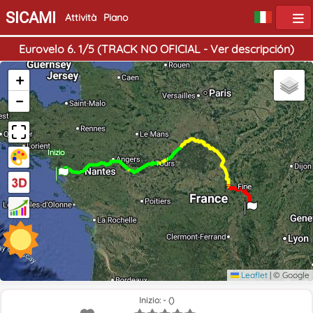
SICAMI
Attività
Piano
Eurovelo 6. 1/5 (TRACK NO OFICIAL - Ver descripción)
+
−
Inizio
Fine
Leaflet
|
© Google
Inizio: - ()