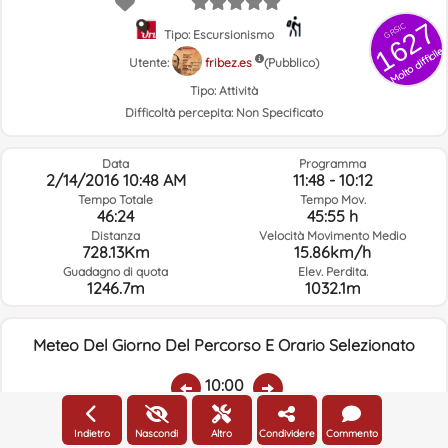
1627
GRSIC
Tipo: Escursionismo
Molto difficile
Utente:
fribez.es
(Pubblico)
Tipo:
Attività
Difficoltà percepita:
Non Specificato
Data
Programma
2/14/2016 10:48 AM
11:48 - 10:12
Tempo Totale
Tempo Mov.
46:24
45:55 h
Distanza
Velocità Movimento Medio
728.13Km
15.86km/h
Guadagno di quota
Elev. Perdita.
1246.7m
1032.1m
Meteo Del Giorno Del Percorso E Orario Selezionato
10:00
Indietro
Nascondi
Altro
Condividere
Commento
Temp.:
Piovere:
Umidità Media:
Velocità Vento:
Indirizzo Vento: