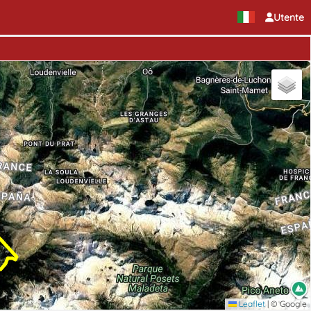
Utente
Leaflet
|
© Google