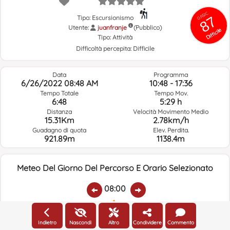
GRSIC
87
Tipo: Escursionismo
Utente:
juanfranje
(Pubblico)
Difficile
Tipo:
Attività
Difficoltà percepita:
Difficile
Data
Programma
6/26/2022 08:48 AM
10:48 - 17:36
Tempo Totale
Tempo Mov.
6:48
5:29 h
Distanza
Velocità Movimento Medio
15.31Km
2.78km/h
Guadagno di quota
Elev. Perdita.
921.89m
1138.4m
Meteo Del Giorno Del Percorso E Orario Selezionato
08:00
Temp.:
Piovere:
Umidità Media:
Velocità Vento:
Indirizzo Vento:
Indietro
Nascondi
Altro
Condividere
Commento
10.7ºC
2.3
97%
4.3km/h