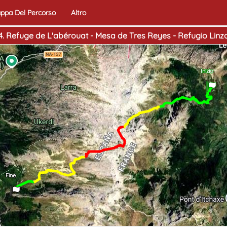
ppa Del Percorso
Altro
4. Refuge de L'abérouat - Mesa de Tres Reyes - Refugio Linz
Inizio
Fine