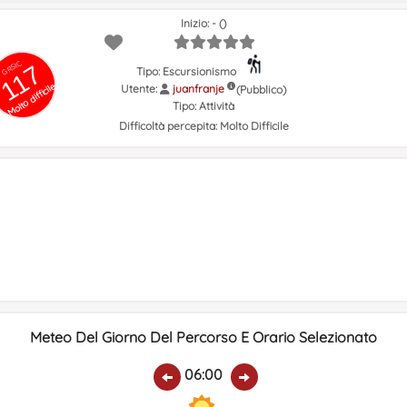
Inizio: - ()
GRSIC
117
Tipo: Escursionismo
Molto difficile
Utente:
juanfranje
(Pubblico)
Tipo:
Attività
Difficoltà percepita:
Molto Difficile
Meteo Del Giorno Del Percorso E Orario Selezionato
06:00