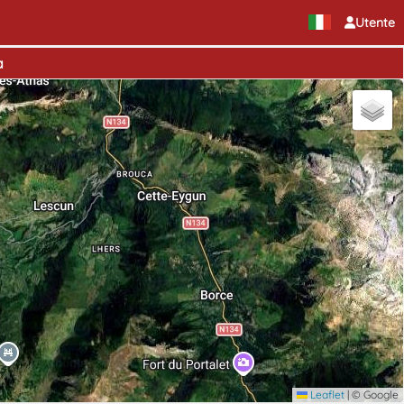
Utente
a
Leaflet
|
© Google