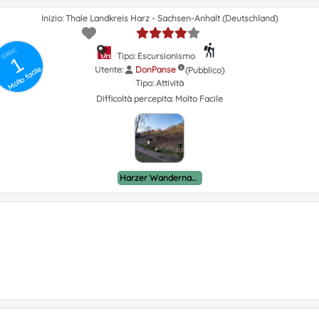
Inizio: Thale Landkreis Harz - Sachsen-Anhalt (Deutschland)
GRSIC
Tipo: Escursionismo
1
Utente:
DonPanse
Molto facile
(Pubblico)
Tipo:
Attività
Difficoltà percepita:
Molto Facile
Harzer Wandernadel