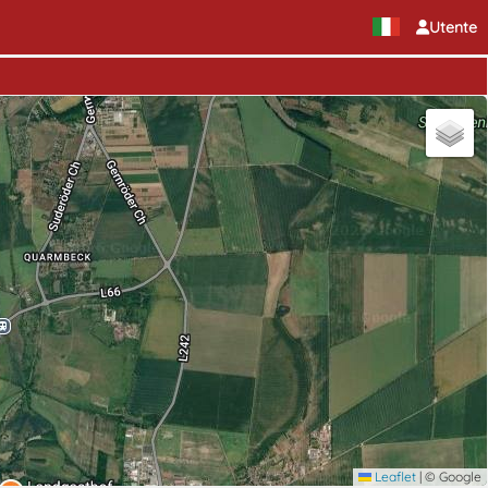
Utente
Leaflet
|
© Google