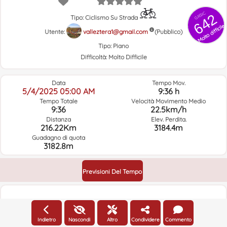
GRSIC
642
Tipo: Ciclismo Su Strada
Molto difficile
Utente:
valleztera1@gmail.com
(Pubblico)
Tipo:
Piano
Difficoltà:
Molto Difficile
Data
Tempo Mov.
5/4/2025 05:00 AM
9:36 h
Tempo Totale
Velocità Movimento Medio
9:36
22.5km/h
Distanza
Elev. Perdita.
216.22Km
3184.4m
Guadagno di quota
3182.8m
Previsioni Del Tempo
Altitudine
Indietro
Nascondi
Altro
Condividere
Commento