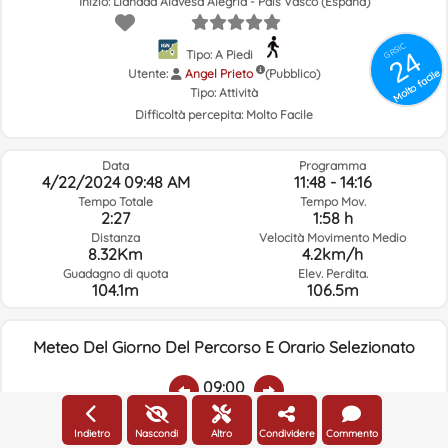
Inizio: Llanada Alavesa Alegría - País Vasco (España)
GRSIC
24
Tipo: A Piedi
Utente:
Angel Prieto
Molto facile
(Pubblico)
Tipo:
Attività
Difficoltà percepita:
Molto Facile
Data
Programma
4/22/2024 09:48 AM
11:48 - 14:16
Tempo Totale
Tempo Mov.
2:27
1:58 h
Distanza
Velocità Movimento Medio
8.32Km
4.2km/h
Guadagno di quota
Elev. Perdita.
104.1m
106.5m
Meteo Del Giorno Del Percorso E Orario Selezionato
09:00
Indietro
Nascondi
Altro
Condividere
Commento
Temp.:
Piovere:
Umidità Media:
Velocità Vento:
Indirizzo Vento: