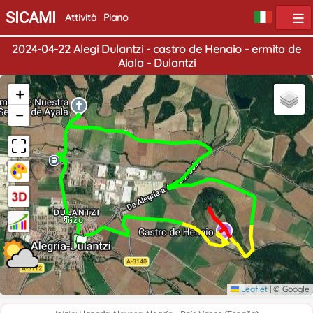
SICAMI
Attività
Piano
2024-04-22 Alegi Dulantzi - castro de Henaio - ermita de
Aiala - Dulantzi
+
−
Fine
Inizio
Leaflet
|
© Google