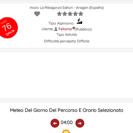
Inizio: La Ribagorza Sahún - Aragón (España)
GRSIC
76
Tipo: Alpinismo
Utente:
Felixma
(Pubblico)
Difficile
Tipo:
Attività
Difficoltà percepita:
Difficile
Meteo Del Giorno Del Percorso E Orario Selezionato
04:00