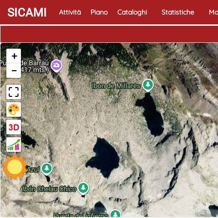
SICAMI
Attività
Piano
Cataloghi
Statistiche
Ma
+
−