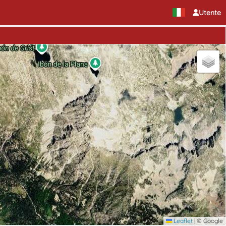
Utente
Leaflet
|
© Google