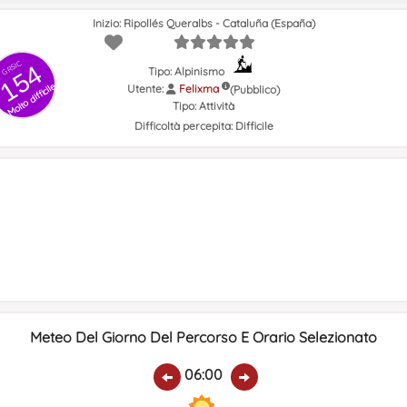
Inizio: Ripollés Queralbs - Cataluña (España)
GRSIC
154
Tipo: Alpinismo
Molto difficile
Utente:
Felixma
(Pubblico)
Tipo:
Attività
Difficoltà percepita:
Difficile
Meteo Del Giorno Del Percorso E Orario Selezionato
06:00