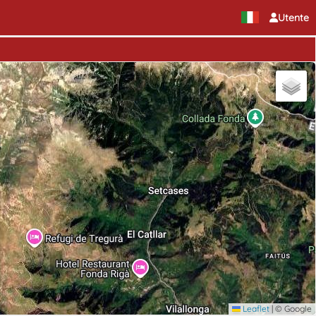
Utente
Leaflet
|
© Google