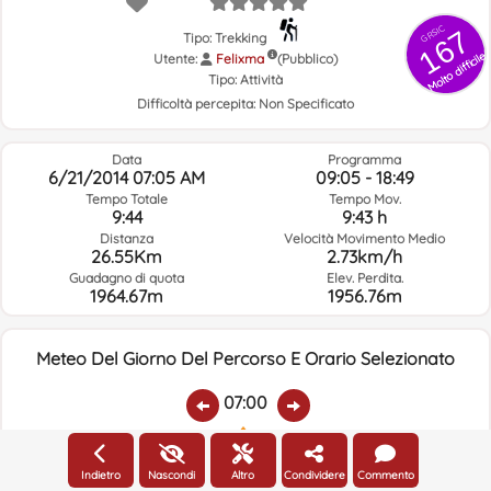
GRSIC
167
Tipo: Trekking
Molto difficile
Utente:
Felixma
(Pubblico)
Tipo:
Attività
Difficoltà percepita:
Non Specificato
Data
Programma
6/21/2014 07:05 AM
09:05 - 18:49
Tempo Totale
Tempo Mov.
9:44
9:43 h
Distanza
Velocità Movimento Medio
26.55Km
2.73km/h
Guadagno di quota
Elev. Perdita.
1964.67m
1956.76m
Meteo Del Giorno Del Percorso E Orario Selezionato
07:00
Temp.:
Piovere:
Umidità Media:
Velocità Vento:
Indirizzo Vento:
Indietro
Nascondi
Altro
Condividere
Commento
14.4ºC
0
68%
2.8km/h