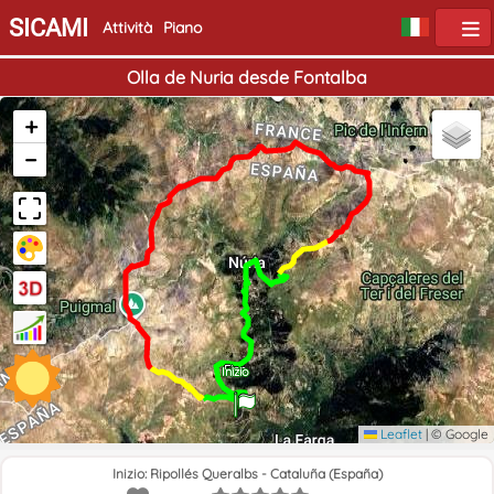
SICAMI
Attività
Piano
Olla de Nuria desde Fontalba
+
−
Fine
Inizio
Leaflet
|
© Google
Inizio: Ripollés Queralbs - Cataluña (España)