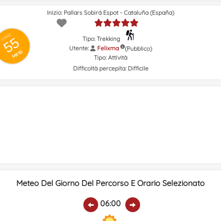
Inizio: Pallars Sobirá Espot - Cataluña (España)
GRSIC
55
Tipo: Trekking
Utente:
Felixma
(Pubblico)
Metà
Tipo:
Attività
Difficoltà percepita:
Difficile
Meteo Del Giorno Del Percorso E Orario Selezionato
06:00