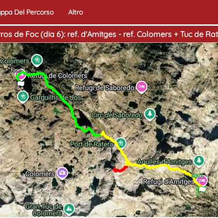
ppa Del Percorso
Altro
ros de Foc (dia 6): ref. d'Amitges - ref. Colomers + Tuc de Ra
Fine
Inizio