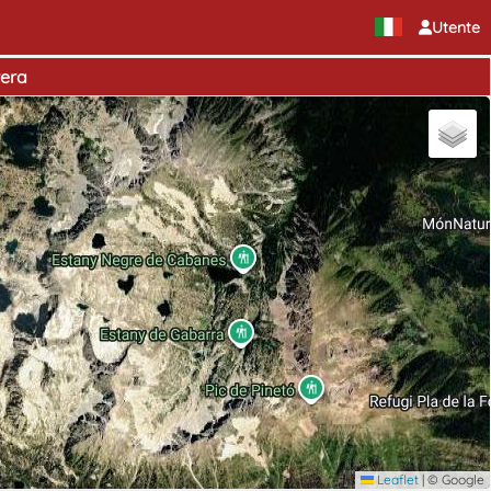
Utente
tera
Leaflet
|
© Google