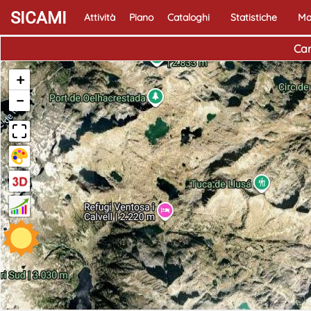
SICAMI
Attività
Piano
Cataloghi
Statistiche
Ma
Car
+
−