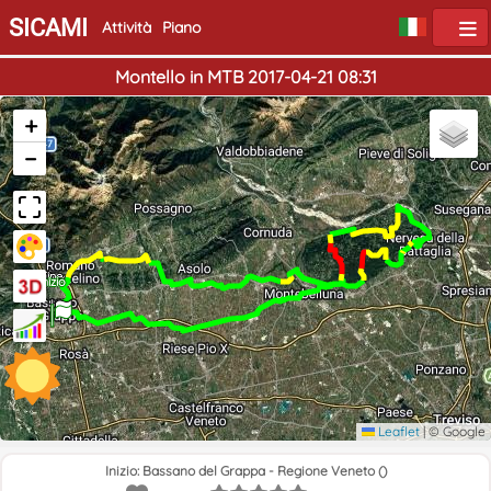
SICAMI
Attività
Piano
Montello in MTB 2017-04-21 08:31
+
−
Fine
Inizio
Leaflet
|
© Google
Inizio: Bassano del Grappa - Regione Veneto ()