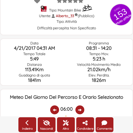
GRSIC
153
Tipo: Mountain Bike
Molto difficile
Utente:
Alberto_33
(Pubblico)
Tipo:
Attività
Difficoltà percepita:
Non Specificato
Data
Programma
4/21/2017 04:31 AM
08:31 - 14:20
Tempo Totale
Tempo Mov.
5:49
5:23 h
Distanza
Velocità Movimento Medio
113.41Km
21.02km/h
Guadagno di quota
Elev. Perdita.
1841m
1826m
Meteo Del Giorno Del Percorso E Orario Selezionato
06:00
Temp.:
Piovere:
Umidità Media:
Velocità Vento:
Indirizzo Vento:
Indietro
Nascondi
Altro
Condividere
Commento
2.7ºC
0
50%
4.7km/h