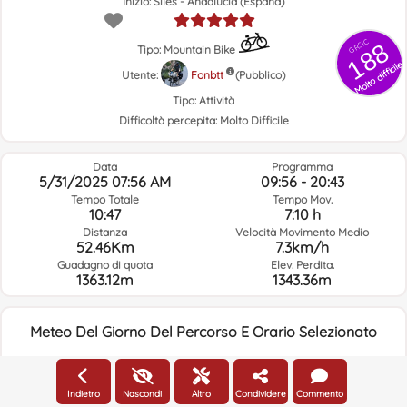
Inizio: Siles - Andalucía (España)
GRSIC
188
Tipo: Mountain Bike
Molto difficile
Utente:
Fonbtt
(Pubblico)
Tipo:
Attività
Difficoltà percepita:
Molto Difficile
Data
Programma
5/31/2025 07:56 AM
09:56 - 20:43
Tempo Totale
Tempo Mov.
10:47
7:10 h
Distanza
Velocità Movimento Medio
52.46Km
7.3km/h
Guadagno di quota
Elev. Perdita.
1363.12m
1343.36m
Meteo Del Giorno Del Percorso E Orario Selezionato
07:00
Indietro
Nascondi
Altro
Condividere
Commento