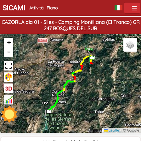
SICAMI
Attività
Piano
CAZORLA dia 01 - Siles - Camping Montillana (El Tranco) GR
247 BOSQUES DEL SUR
+
Inizio
−
Fine
Leaflet
|
© Google