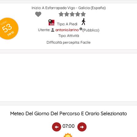
Inizio: A Esfarrapada Vigo - Galicia (España)
GRSIC
53
Tipo: A Piedi
Utente:
antonio.larino
(Pubblico)
Metà
Tipo:
Attività
Difficoltà percepita:
Facile
Meteo Del Giorno Del Percorso E Orario Selezionato
07:00