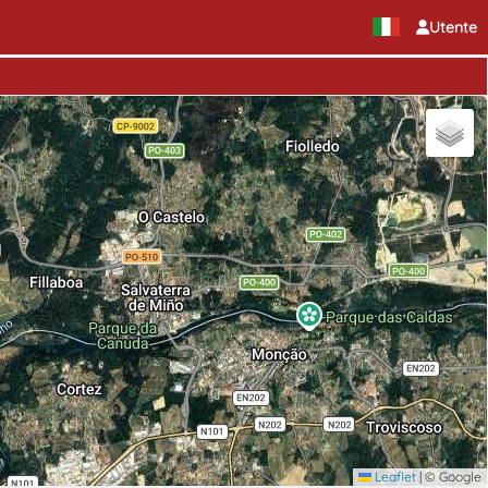
Utente
Leaflet
|
© Google