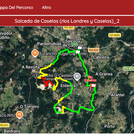
ppa Del Percorso
Altro
Salceda de Caselas (ríos Landres y Caselas)_2
Fine
Inizio
Río
Caselas