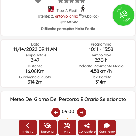
GRSIC
49
Tipo: A Piedi
Utente:
antonio.larino
(Pubblico)
Facile
Tipo:
Attività
Difficoltà percepita:
Molto Facile
Data
Programma
11/14/2022 09:11 AM
10:11 - 13:58
Tempo Totale
Tempo Mov.
3:47
3:30 h
Distanza
Velocità Movimento Medio
16.08Km
4.58km/h
Guadagno di quota
Elev. Perdita.
314.2m
314m
Meteo Del Giorno Del Percorso E Orario Selezionato
09:00
Temp.:
Piovere:
Umidità Media:
Velocità Vento:
Indirizzo Vento:
Indietro
Nascondi
Altro
Condividere
Commento
9ºC
0
95%
5.5km/h