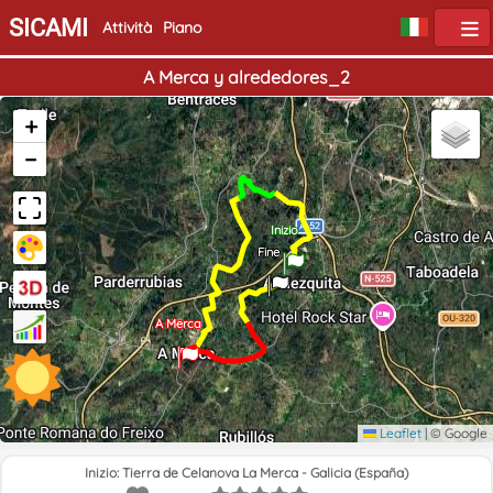
SICAMI
Attività
Piano
A Merca y alrededores_2
+
−
Inizio
Fine
A Merca
Leaflet
|
© Google
Inizio: Tierra de Celanova La Merca - Galicia (España)