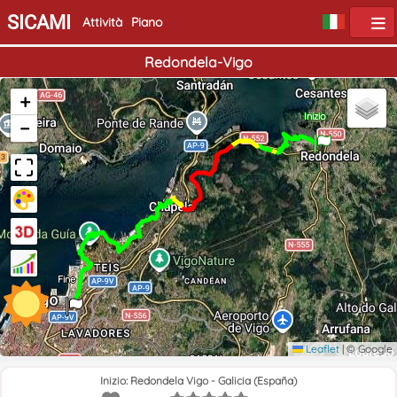
SICAMI
Attività
Piano
Redondela-Vigo
+
Inizio
−
Fine
Leaflet
|
© Google
Inizio: Redondela Vigo - Galicia (España)