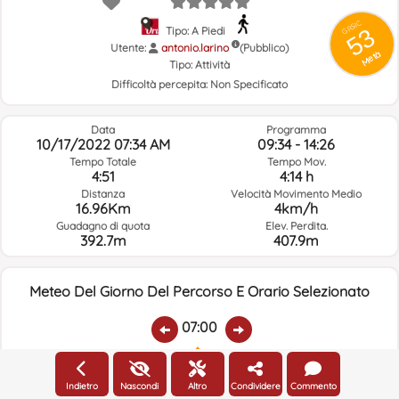
GRSIC
53
Tipo: A Piedi
Utente:
antonio.larino
(Pubblico)
Metà
Tipo:
Attività
Difficoltà percepita:
Non Specificato
Data
Programma
10/17/2022 07:34 AM
09:34 - 14:26
Tempo Totale
Tempo Mov.
4:51
4:14 h
Distanza
Velocità Movimento Medio
16.96Km
4km/h
Guadagno di quota
Elev. Perdita.
392.7m
407.9m
Meteo Del Giorno Del Percorso E Orario Selezionato
07:00
Temp.:
Piovere:
Umidità Media:
Velocità Vento:
Indirizzo Vento:
Indietro
Nascondi
Altro
Condividere
Commento
16.7ºC
1.1
91%
5.8km/h