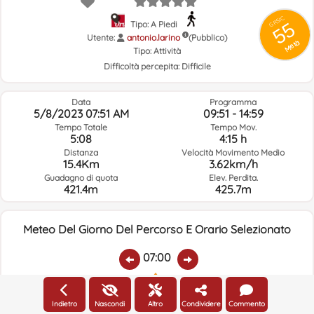
GRSIC
55
Tipo: A Piedi
Utente:
antonio.larino
(Pubblico)
Metà
Tipo:
Attività
Difficoltà percepita:
Difficile
Data
Programma
5/8/2023 07:51 AM
09:51 - 14:59
Tempo Totale
Tempo Mov.
5:08
4:15 h
Distanza
Velocità Movimento Medio
15.4Km
3.62km/h
Guadagno di quota
Elev. Perdita.
421.4m
425.7m
Meteo Del Giorno Del Percorso E Orario Selezionato
07:00
Temp.:
Piovere:
Umidità Media:
Velocità Vento:
Indirizzo Vento:
Indietro
Nascondi
Altro
Condividere
Commento
13.2ºC
0
79%
2.9km/h