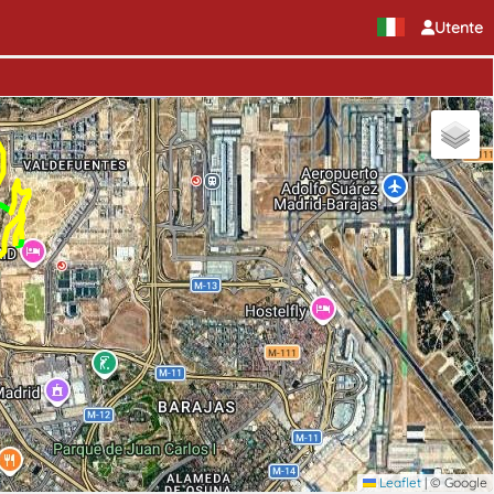
Utente
Leaflet
|
© Google