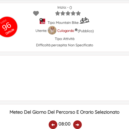
Inizio: - ()
GRSIC
96
Tipo: Mountain Bike
Difficile
Utente:
Culogordo
(Pubblico)
Tipo:
Attività
Difficoltà percepita:
Non Specificato
Meteo Del Giorno Del Percorso E Orario Selezionato
08:00