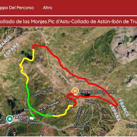
ppa Del Percorso
Altro
ollado de las Monjes.Pic d'Astu-Collado de Astún-Ibón de Tr
Inizio
Fine