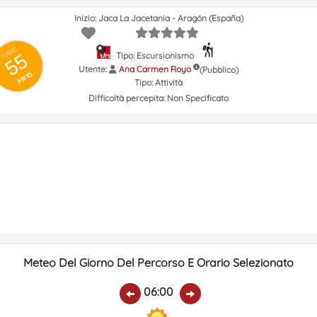
Inizio: Jaca La Jacetania - Aragón (España)
GRSIC
55
Tipo: Escursionismo
Utente:
Ana Carmen Royo
(Pubblico)
Metà
Tipo:
Attività
Difficoltà percepita:
Non Specificato
Meteo Del Giorno Del Percorso E Orario Selezionato
06:00