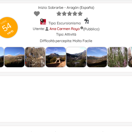
Inizio: Sobrarbe - Aragón (España)
GRSIC
54
Tipo: Escursionismo
Utente:
Ana Carmen Royo
(Pubblico)
Metà
Tipo:
Attività
Difficoltà percepita:
Molto Facile