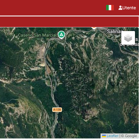
Utente
Leaflet
|
© Google