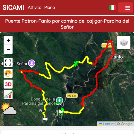
SICAMI
Attività
Piano
Puente Patron-Fanlo por camino del cajigar-Pardina del
Señor
+
−
Inizio
Fine
Leaflet
|
© Google