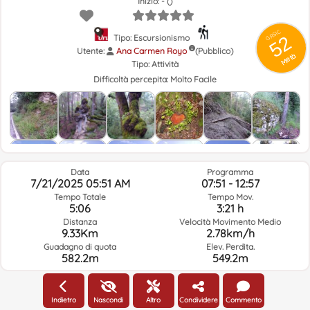
Inizio: - ()
GRSIC
52
Tipo: Escursionismo
Utente:
Ana Carmen Royo
(Pubblico)
Metà
Tipo:
Attività
Difficoltà percepita:
Molto Facile
Data
Programma
7/21/2025 05:51 AM
07:51 - 12:57
Tempo Totale
Tempo Mov.
5:06
3:21 h
Distanza
Velocità Movimento Medio
9.33Km
2.78km/h
Guadagno di quota
Elev. Perdita.
582.2m
549.2m
Meteo Del Giorno Del Percorso E Orario Selezionato
Indietro
Nascondi
Altro
Condividere
Commento