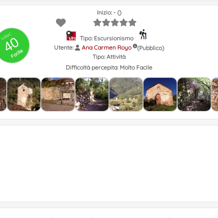
Inizio: - ()
GRSIC
40
Tipo: Escursionismo
Utente:
Ana Carmen Royo
(Pubblico)
Facile
Tipo:
Attività
Difficoltà percepita:
Molto Facile