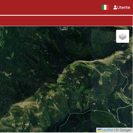
Utente
Leaflet
|
© Google