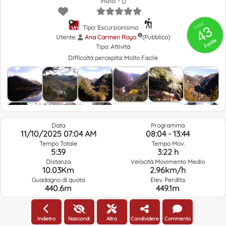
Inizio: - ()
GRSIC
43
Tipo: Escursionismo
Utente:
Ana Carmen Royo
(Pubblico)
Facile
Tipo:
Attività
Difficoltà percepita:
Molto Facile
Data
Programma
11/10/2025 07:04 AM
08:04 - 13:44
Tempo Totale
Tempo Mov.
5:39
3:22 h
Distanza
Velocità Movimento Medio
10.03Km
2.96km/h
Guadagno di quota
Elev. Perdita.
440.6m
449.1m
Meteo Del Giorno Del Percorso E Orario Selezionato
Indietro
Nascondi
Altro
Condividere
Commento