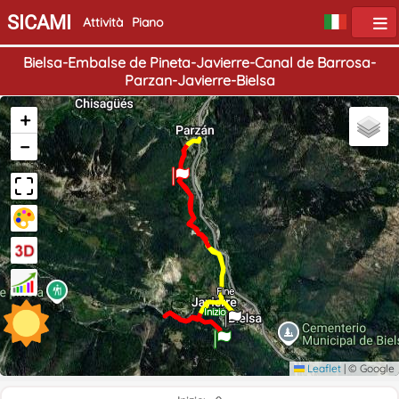
SICAMI
Attività
Piano
Bielsa-Embalse de Pineta-Javierre-Canal de Barrosa-
Parzan-Javierre-Bielsa
+
−
Fine
Inizio
Leaflet
|
© Google