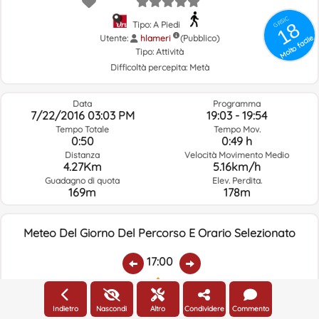
GRSIC
18
Tipo: A Piedi
Utente:
hlameri
Molto facile
(Pubblico)
Tipo:
Attività
Difficoltà percepita:
Metà
Data
Programma
7/22/2016 03:03 PM
19:03 - 19:54
Tempo Totale
Tempo Mov.
0:50
0:49 h
Distanza
Velocità Movimento Medio
4.27Km
5.16km/h
Guadagno di quota
Elev. Perdita.
169m
178m
Meteo Del Giorno Del Percorso E Orario Selezionato
17:00
Temp.:
Piovere:
Umidità Media:
Velocità Vento:
Indirizzo Vento:
Indietro
Nascondi
Altro
Condividere
Commento
32.1ºC
0
23%
11.2km/h