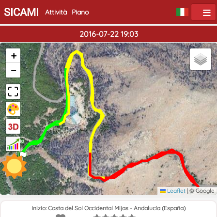
SICAMI
Attività
Piano
2016-07-22 19:03
+
−
Inizio
Fine
Leaflet
|
© Google
Inizio: Costa del Sol Occidental Mijas - Andalucía (España)