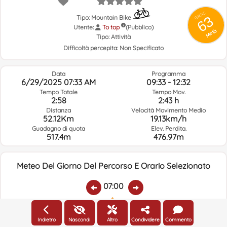
GRSIC
63
Tipo: Mountain Bike
Utente:
To top
(Pubblico)
Metà
Tipo:
Attività
Difficoltà percepita:
Non Specificato
Data
Programma
6/29/2025 07:33 AM
09:33 - 12:32
Tempo Totale
Tempo Mov.
2:58
2:43 h
Distanza
Velocità Movimento Medio
52.12Km
19.13km/h
Guadagno di quota
Elev. Perdita.
517.4m
476.97m
Meteo Del Giorno Del Percorso E Orario Selezionato
07:00
Temp.:
Piovere:
Umidità Media:
Velocità Vento:
Indirizzo Vento:
Indietro
Nascondi
Altro
Condividere
Commento
27.5ºC
0
45%
3.2km/h