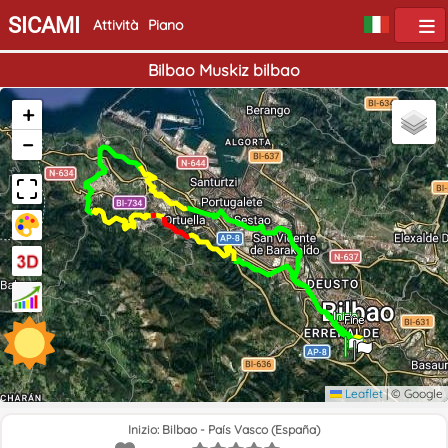
SICAMI
Attività
Piano
Bilbao Muskiz bilbao
+
−
Inizio
Fine
Leaflet
|
© Google
Inizio: Bilbao - País Vasco (España)