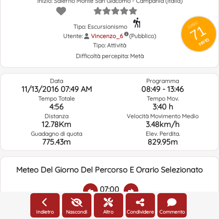
Inizio: Salerno Monte San Giacomo - Campania (Italia)
GRSIC
71
Tipo: Escursionismo
Utente:
Vincenzo_6
(Pubblico)
Metà
Tipo:
Attività
Difficoltà percepita:
Metà
Data
Programma
11/13/2016 07:49 AM
08:49 - 13:46
Tempo Totale
Tempo Mov.
4:56
3:40 h
Distanza
Velocità Movimento Medio
12.78Km
3.48km/h
Guadagno di quota
Elev. Perdita.
775.43m
829.95m
Meteo Del Giorno Del Percorso E Orario Selezionato
07:00
Indietro
Nascondi
Altro
Condividere
Commento
Temp.:
Piovere:
Umidità Media:
Velocità Vento:
Indirizzo Vento: