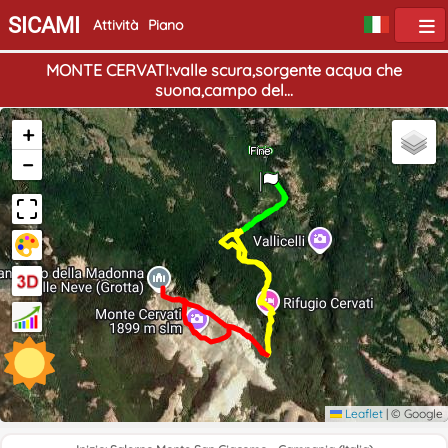
SICAMI
Attività
Piano
MONTE CERVATI:valle scura,sorgente acqua che
suona,campo del...
+
Inizio
Fine
−
Leaflet
|
© Google