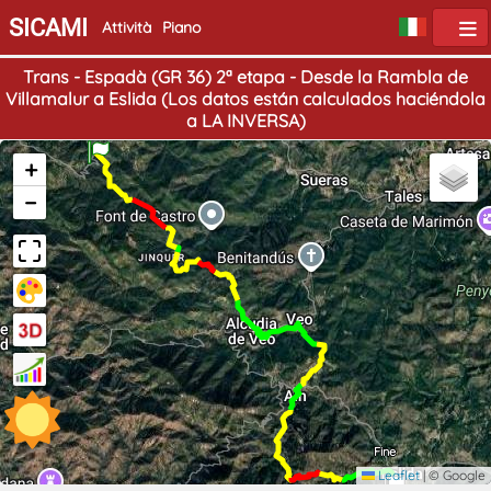
SICAMI
Attività
Piano
Trans - Espadà (GR 36) 2ª etapa - Desde la Rambla de
Villamalur a Eslida (Los datos están calculados haciéndola
a LA INVERSA)
Inizio
+
−
Fine
Leaflet
|
© Google