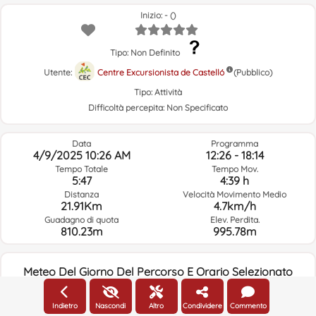
Inizio: - ()
Tipo: Non Definito
Utente:
Centre Excursionista de Castelló
(Pubblico)
Tipo:
Attività
Difficoltà percepita:
Non Specificato
Data
Programma
4/9/2025 10:26 AM
12:26 - 18:14
Tempo Totale
Tempo Mov.
5:47
4:39 h
Distanza
Velocità Movimento Medio
21.91Km
4.7km/h
Guadagno di quota
Elev. Perdita.
810.23m
995.78m
Meteo Del Giorno Del Percorso E Orario Selezionato
10:00
Indietro
Nascondi
Altro
Condividere
Commento