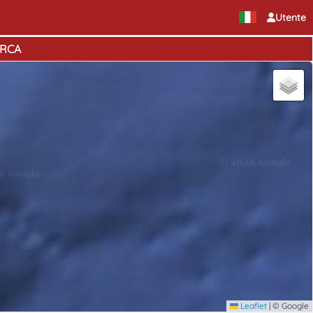
Utente
ARCA
Leaflet
|
© Google