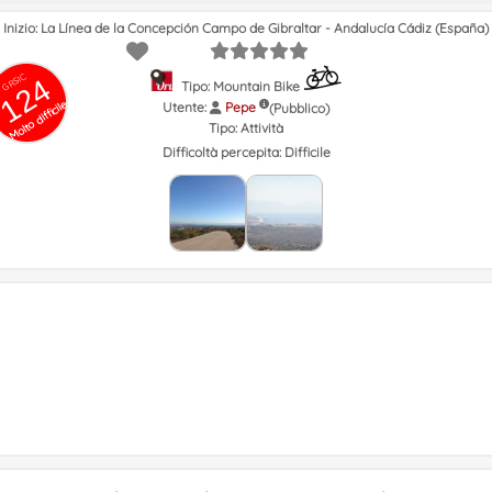
Inizio: La Línea de la Concepción Campo de Gibraltar - Andalucía Cádiz (España)
GRSIC
124
Tipo: Mountain Bike
Molto difficile
Utente:
Pepe
(Pubblico)
Tipo:
Attività
Difficoltà percepita:
Difficile