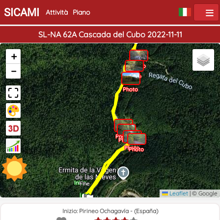
SICAMI
Attività
Piano
SL-NA 62A Cascada del Cubo 2022-11-11
+
Photo
−
Photo
Photo
Photo
Photo
Photo
Photo
Inizio
Fine
Leaflet
|
© Google
Inizio: Pirineo Ochagavía - (España)