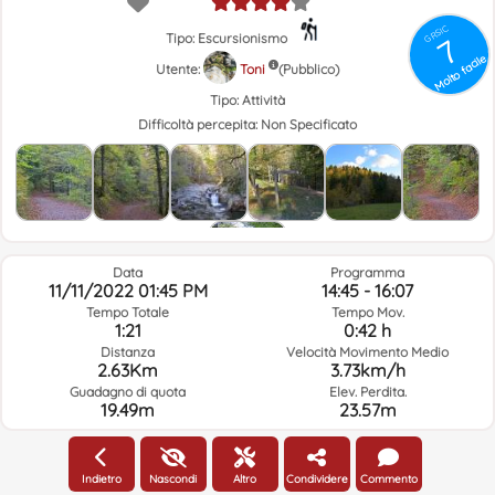
GRSIC
Tipo: Escursionismo
7
Molto facile
Utente:
Toni
(Pubblico)
Tipo:
Attività
Difficoltà percepita:
Non Specificato
Data
Programma
11/11/2022 01:45 PM
14:45 - 16:07
Tempo Totale
Tempo Mov.
1:21
0:42 h
Distanza
Velocità Movimento Medio
2.63Km
3.73km/h
Guadagno di quota
Elev. Perdita.
19.49m
23.57m
Meteo Del Giorno Del Percorso E Orario Selezionato
Indietro
Nascondi
Altro
Condividere
Commento