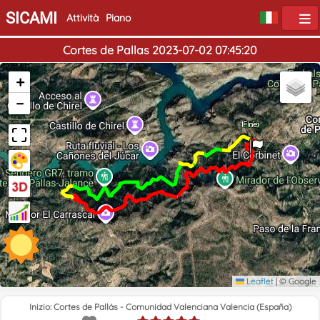
SICAMI
Attività
Piano
Cortes de Pallas 2023-07-02 07:45:20
+
−
Inizio
Fine
Leaflet
|
© Google
Inizio: Cortes de Pallás - Comunidad Valenciana Valencia (España)