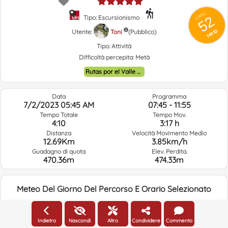
GRSIC
52
Tipo: Escursionismo
Metà
Utente:
Toni
(Pubblico)
Tipo:
Attività
Difficoltà percepita:
Metà
Rutas por el Valle de Ayora y alrededores.
Data
Programma
7/2/2023 05:45 AM
07:45 - 11:55
Tempo Totale
Tempo Mov.
4:10
3:17 h
Distanza
Velocità Movimento Medio
12.69Km
3.85km/h
Guadagno di quota
Elev. Perdita.
470.36m
474.33m
Meteo Del Giorno Del Percorso E Orario Selezionato
05:00
Indietro
Nascondi
Altro
Condividere
Commento