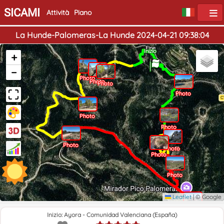
SICAMI
Attività
Piano
La Hunde-Palomeras-La Hunde 2024-04-21 09:38:04
Fine
Inizio
+
−
Photo
Photo
Photo
Photo
Photo
Photo
Photo
Photo
Photo
Photo
Photo
Leaflet
|
© Google
Photo
Photo
Inizio: Ayora - Comunidad Valenciana (España)