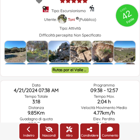
GRSIC
42
Tipo: Escursionismo
Facile
Utente:
Toni
(Pubblico)
Tipo:
Attività
Difficoltà percepita:
Non Specificato
Rutas por el Valle de Ayora y alrededores.
Data
Programma
4/21/2024 07:38 AM
09:38 - 12:57
Tempo Totale
Tempo Mov.
3:18
2:04 h
Distanza
Velocità Movimento Medio
9.85Km
4.77km/h
Guadagno di quota
Elev. Perdita.
355.3m
361.3m
Indietro
Nascondi
Altro
Condividere
Commento