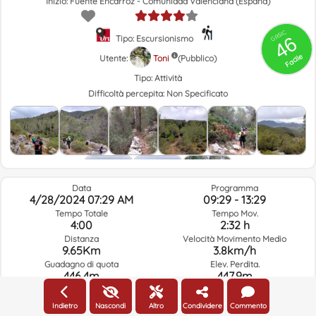
Inizio: Fuente Encarroz - Comunidad Valenciana (España)
GRSIC
46
Tipo: Escursionismo
Facile
Utente:
Toni
(Pubblico)
Tipo:
Attività
Difficoltà percepita:
Non Specificato
Data
Programma
4/28/2024 07:29 AM
09:29 - 13:29
Tempo Totale
Tempo Mov.
4:00
2:32 h
Distanza
Velocità Movimento Medio
9.65Km
3.8km/h
Guadagno di quota
Elev. Perdita.
446.4m
447.9m
Indietro
Nascondi
Altro
Condividere
Commento
Meteo Del Giorno Del Percorso E Orario Selezionato