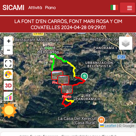
SICAMI
Attività
Piano
LA FONT D'EN CARRÒS, FONT MARI ROSA Y CIM
COVATELLES 2024-04-28 09:29:01
+
Fine
−
Inizio
Photo
Photo
Photo
Leaflet
|
© Google