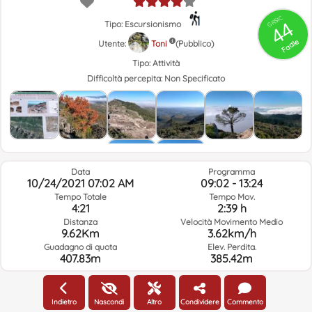
GRSIC
44
Tipo: Escursionismo
Facile
Utente:
Toni
(Pubblico)
Tipo:
Attività
Difficoltà percepita:
Non Specificato
Data
Programma
10/24/2021 07:02 AM
09:02 - 13:24
Tempo Totale
Tempo Mov.
4:21
2:39 h
Distanza
Velocità Movimento Medio
9.62Km
3.62km/h
Guadagno di quota
Elev. Perdita.
407.83m
385.42m
Meteo Del Giorno Del Percorso E Orario Selezionato
Indietro
Nascondi
Altro
Condividere
Commento