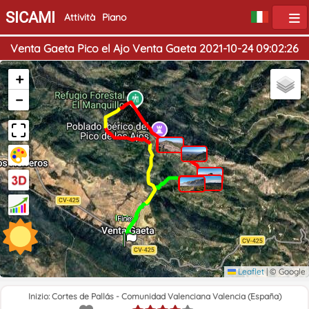
SICAMI
Attività
Piano
Venta Gaeta Pico el Ajo Venta Gaeta 2021-10-24 09:02:26
+
−
Inizio
Fine
Leaflet
|
© Google
Inizio: Cortes de Pallás - Comunidad Valenciana Valencia (España)